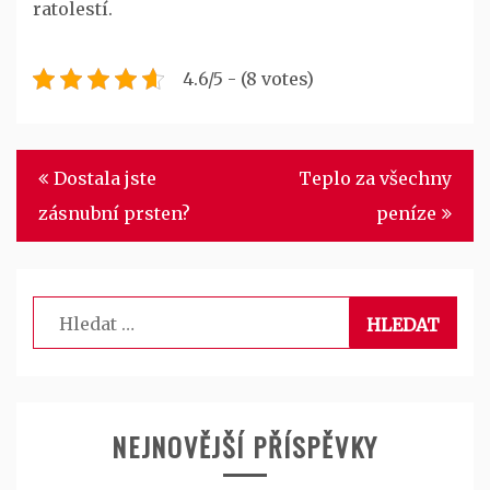
ratolestí.
4.6/5 - (8 votes)
Navigace
Dostala jste
Teplo za všechny
pro
zásnubní prsten?
peníze
příspěvek
Vyhledávání
NEJNOVĚJŠÍ PŘÍSPĚVKY