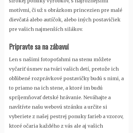
širokej ponuky výrobkov, s najrôznejšími
motívmi, či už s obrázkom princezien pre malé
dievčatá alebo autíčok, alebo iných postavičiek
pre vašich najmenších silákov.
Pripravte sa na zábavu!
Len s našimi fotopoťahmi na stenu môžete
vyčariť úsmev na tvári vašich detí, pretože ich
obľúbené rozprávkové postavičky budú s nimi, a
to priamo na ich stene, a ktoré im budú
spríjemňovať detské hrávanie. Neváhajte a
navštívte našu webovú stránku a určite si
vyberiete z našej pestrej ponuky farieb a vzorov,
ktoré očaria každého z vás ale aj vašich