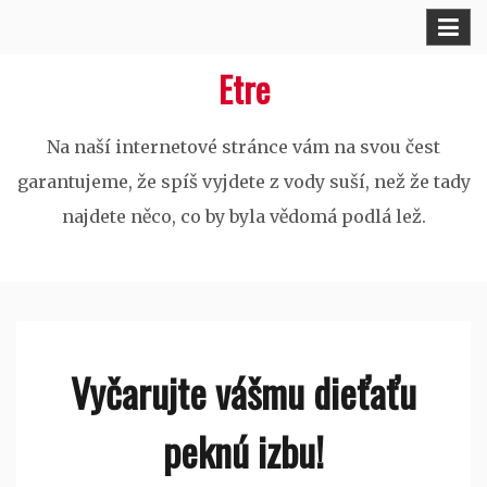
Skip
to
Etre
content
Na naší internetové stránce vám na svou čest
garantujeme, že spíš vyjdete z vody suší, než že tady
najdete něco, co by byla vědomá podlá lež.
Vyčarujte vášmu dieťaťu
peknú izbu!