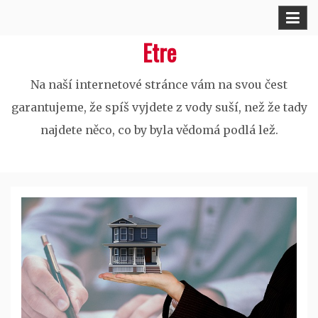
Skip
to
Etre
content
Na naší internetové stránce vám na svou čest
garantujeme, že spíš vyjdete z vody suší, než že tady
najdete něco, co by byla vědomá podlá lež.