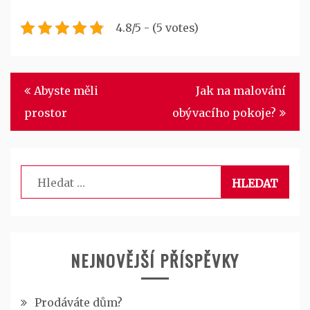
4.8/5 - (5 votes)
Navigace
Abyste měli
Jak na malování
pro
prostor
obývacího pokoje?
příspěvek
Vyhledávání
NEJNOVĚJŠÍ PŘÍSPĚVKY
Prodáváte dům?