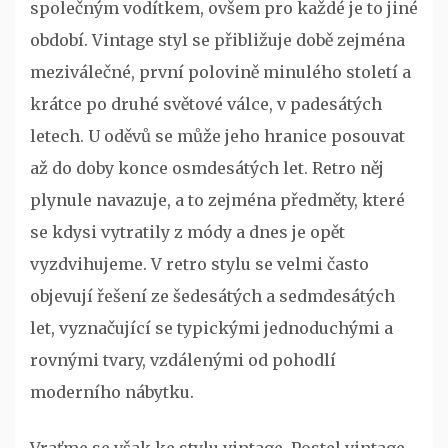
společným vodítkem, ovšem pro každé je to jiné
období. Vintage styl se přibližuje době zejména
meziválečné, první polovině minulého století a
krátce po druhé světové válce, v padesátých
letech. U oděvů se může jeho hranice posouvat
až do doby konce osmdesátých let. Retro něj
plynule navazuje, a to zejména předměty, které
se kdysi vytratily z módy a dnes je opět
vyzdvihujeme. V retro stylu se velmi často
objevují řešení ze šedesátých a sedmdesátých
let, vyznačující se typickými jednoduchými a
rovnými tvary, vzdálenými od pohodlí
moderního nábytku.
Vraťme se však ke stylu vintage.
Postel vintage
,