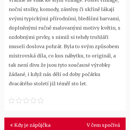
noční stolky, komody, zástěny či skříně lákají
svými typickými přírodními, bledšími barvami,
doplněnými ručně malovanými motivy květin, s
ozdobnými prvky, s nimiž si tehdy truhláři
museli doslova pohrát. Byla to svým způsobem
mistrovská díla, co kus nábytku, to originál, a
tak není divu že jsou tyto současné výrobky
žádané, i když nás dělí od doby počátku
dvacátého století již téměř sto let.
Navigace
Kdy je zápůjčka
V čem spočívá