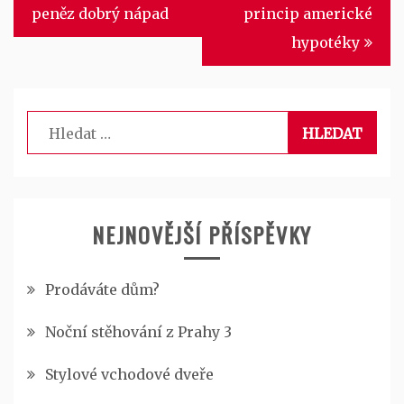
pro
peněz dobrý nápad
princip americké
příspěvek
hypotéky
Vyhledávání
NEJNOVĚJŠÍ PŘÍSPĚVKY
Prodáváte dům?
Noční stěhování z Prahy 3
Stylové vchodové dveře